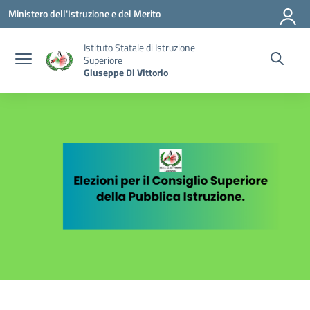
Vai ai contenuti
Vai al menu di navigazione
Vai al footer
Ministero dell'Istruzione e del Merito
Istituto Statale di Istruzione
Superiore
Giuseppe Di Vittorio