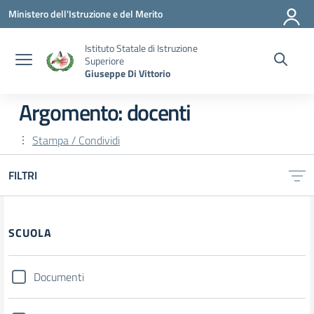
Vai ai contenuti
Vai al menu di navigazione
Vai al footer
Ministero dell'Istruzione e del Merito
Istituto Statale di Istruzione
Superiore
Giuseppe Di Vittorio
Argomento: docenti
Stampa / Condividi
FILTRI
SCUOLA
Documenti