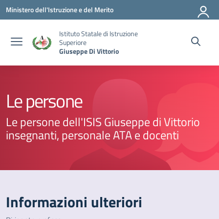
Vai ai contenuti
Vai al menu di navigazione
Vai al footer
Ministero dell'Istruzione e del Merito
Istituto Statale di Istruzione
Superiore
Giuseppe Di Vittorio
Le persone
Le persone dell'ISIS Giuseppe di Vittorio
insegnanti, personale ATA e docenti
Informazioni ulteriori