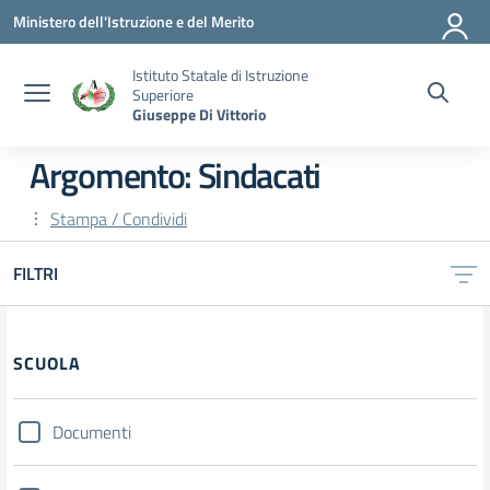
Vai ai contenuti
Vai al menu di navigazione
Vai al footer
Ministero dell'Istruzione e del Merito
Istituto Statale di Istruzione
Superiore
Giuseppe Di Vittorio
Argomento: Sindacati
Stampa / Condividi
FILTRI
SCUOLA
Documenti