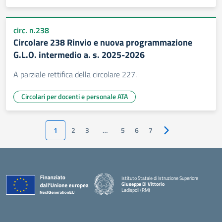
circ. n.238
Circolare 238 Rinvio e nuova programmazione
G.L.O. intermedio a. s. 2025-2026
A parziale rettifica della circolare 227.
Circolari per docenti e personale ATA
1
2
3
…
5
6
7
Pagina successiva
Istituto Statale di Istruzione Superiore
Giuseppe Di Vittorio
Ladispoli (RM)