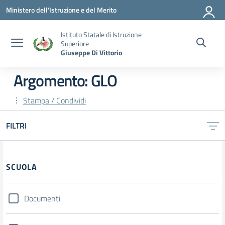
Vai ai contenuti
Vai al menu di navigazione
Vai al footer
Ministero dell'Istruzione e del Merito
Istituto Statale di Istruzione
Superiore
Giuseppe Di Vittorio
Argomento: GLO
Stampa / Condividi
FILTRI
SCUOLA
Documenti