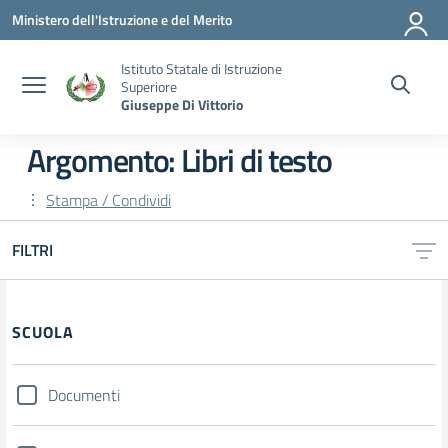
Vai ai contenuti
Vai al menu di navigazione
Vai al footer
Ministero dell'Istruzione e del Merito
Istituto Statale di Istruzione
Superiore
Giuseppe Di Vittorio
Argomento: Libri di testo
Stampa / Condividi
FILTRI
SCUOLA
Documenti