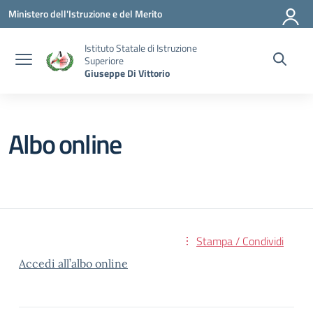
Vai ai contenuti
Vai al menu di navigazione
Vai al footer
Ministero dell'Istruzione e del Merito
Istituto Statale di Istruzione
Superiore
Giuseppe Di Vittorio
Albo online
Stampa / Condividi
Accedi all’albo online