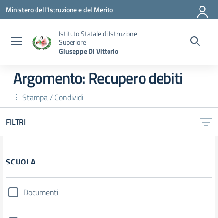
Vai ai contenuti
Vai al menu di navigazione
Vai al footer
Ministero dell'Istruzione e del Merito
Istituto Statale di Istruzione
Superiore
Giuseppe Di Vittorio
Argomento: Recupero debiti
Stampa / Condividi
FILTRI
SCUOLA
Documenti