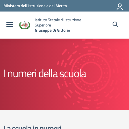
Vai ai contenuti
Vai al menu di navigazione
Vai al footer
Ministero dell'Istruzione e del Merito
Istituto Statale di Istruzione
Superiore
Giuseppe Di Vittorio
I numeri della scuola
La scuola in numeri