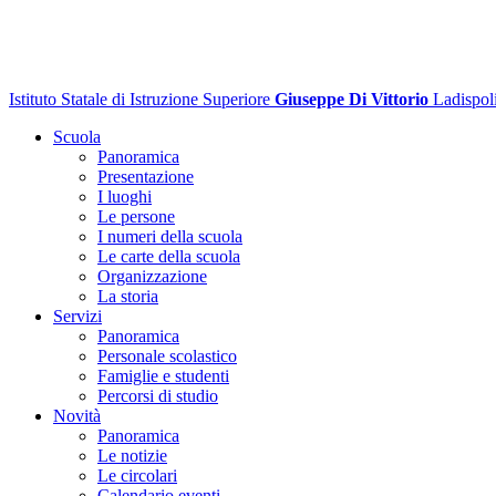
Istituto Statale di Istruzione Superiore
Giuseppe Di Vittorio
Ladispol
Scuola
Panoramica
Presentazione
I luoghi
Le persone
I numeri della scuola
Le carte della scuola
Organizzazione
La storia
Servizi
Panoramica
Personale scolastico
Famiglie e studenti
Percorsi di studio
Novità
Panoramica
Le notizie
Le circolari
Calendario eventi