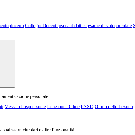
mento
docenti
Collegio Docenti
uscita didattica
esame di stato
circolare
a autenticazione personale.
ti
Messa a Disposizione
Iscrizione Online
PNSD
Orario delle Lezioni
isualizzare circolari e altre funzionalità.