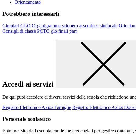
Orientamento
Potrebbero interessarti
Circolari
GLO
Organigramma
sciopero
assemblea sindacale
Orienta
Consigli di classe
PCTO
glo finali
pnrr
Accedi ai servizi
Da qui puoi accedere ai diversi servizi della scuola che richiedono un
Registro Elettronico Axios Famiglie
Registro Elettronico Axios Docen
Personale scolastico
Entra nel sito della scuola con le tue credenziali per gestire contenuti, v