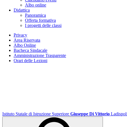
Albo online
Didattica
Panoramica
Offerta formativa
I progetti delle classi
Privacy
Area Riservata
Albo Online
Bacheca Sindacale
Amministrazione Trasparente
Orari delle Lezioni
Istituto Statale di Istruzione Superiore
Giuseppe Di Vittorio
Ladispol