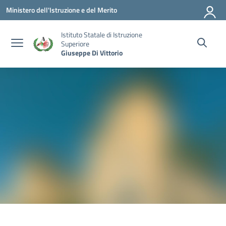
Vai ai contenuti
Vai al menu di navigazione
Vai al footer
Ministero dell'Istruzione e del Merito
Istituto Statale di Istruzione
Superiore
Giuseppe Di Vittorio