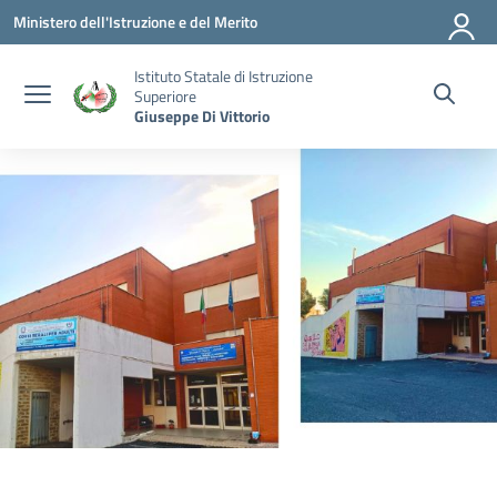
Vai ai contenuti
Vai al menu di navigazione
Vai al footer
Ministero dell'Istruzione e del Merito
Istituto Statale di Istruzione
Superiore
Giuseppe Di Vittorio