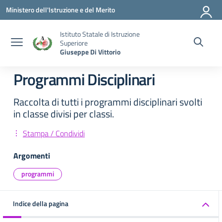
Vai ai contenuti
Vai al menu di navigazione
Vai al footer
Ministero dell'Istruzione e del Merito
Istituto Statale di Istruzione
Superiore
Giuseppe Di Vittorio
Programmi Disciplinari
Raccolta di tutti i programmi disciplinari svolti
in classe divisi per classi.
Stampa / Condividi
Argomenti
programmi
Indice della pagina