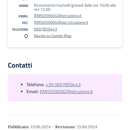
Ricevimento martedì/giovedì dalle ore 10:00 alle
ORARI
ore 12:00
RMIS05900G@istruzione.it
EMAIL
RMIS05900G@pec.istruzione.it
PEC
0697859443
TELEFONO
Naviga su Google Map
Contatti
Telefono:
+39 0697859443
Email:
RMIS05900G@istruzione.it
Pubblicato:
13.06.2024
-
Revisione:
13.06.2024