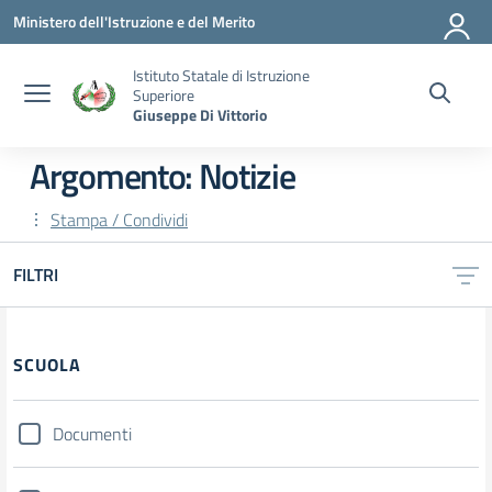
Vai ai contenuti
Vai al menu di navigazione
Vai al footer
Ministero dell'Istruzione e del Merito
Istituto Statale di Istruzione
Superiore
Giuseppe Di Vittorio
Argomento: Notizie
Stampa / Condividi
FILTRI
SCUOLA
Documenti