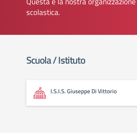
Questa è la nostra organizzazione
scolastica.
elenco degli organi
Scuola / Istituto
I.S.I.S. Giuseppe Di Vittorio