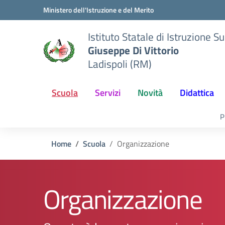
Vai ai contenuti
Vai al menu di navigazione
Vai al footer
Ministero dell'Istruzione e del Merito
Istituto Statale di Istruzione S
Giuseppe Di Vittorio
Ladispoli (RM)
Scuola
Servizi
Novità
Didattica
P
Home
Scuola
Organizzazione
Organizzazione