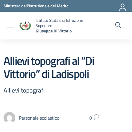
Vai ai contenuti
Vai al menu di navigazione
Vai al footer
Ministero dell'Istruzione e del Merito
Istituto Statale di Istruzione
Superiore
Giuseppe Di Vittorio
Allievi topografi al ”Di
Vittorio” di Ladispoli
Allievi topografi
Personale scolastico
0