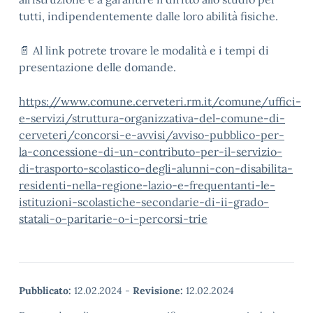
tutti, indipendentemente dalle loro abilità fisiche.
📄 Al link potrete trovare le modalità e i tempi di
presentazione delle domande.
https://www.comune.cerveteri.rm.it/comune/uffici-
e-servizi/struttura-organizzativa-del-comune-di-
cerveteri/concorsi-e-avvisi/avviso-pubblico-per-
la-concessione-di-un-contributo-per-il-servizio-
di-trasporto-scolastico-degli-alunni-con-disabilita-
residenti-nella-regione-lazio-e-frequentanti-le-
istituzioni-scolastiche-secondarie-di-ii-grado-
statali-o-paritarie-o-i-percorsi-trie
Pubblicato:
12.02.2024
-
Revisione:
12.02.2024