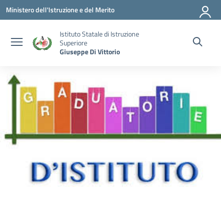
Vai ai contenuti
Vai al menu di navigazione
Vai al footer
Ministero dell'Istruzione e del Merito
Istituto Statale di Istruzione
Superiore
Giuseppe Di Vittorio