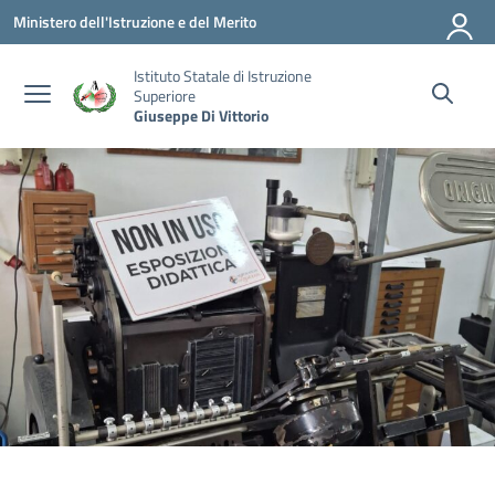
Vai ai contenuti
Vai al menu di navigazione
Vai al footer
Ministero dell'Istruzione e del Merito
Istituto Statale di Istruzione
Superiore
Giuseppe Di Vittorio