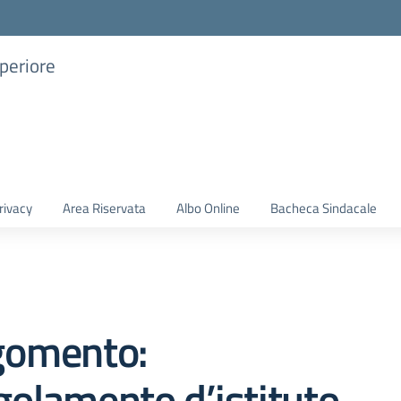
uperiore
rivacy
Area Riservata
Albo Online
Bacheca Sindacale
gomento:
olamento d’istituto