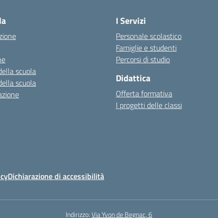
la
I Servizi
zione
Personale scolastico
Famiglie e studenti
ne
Percorsi di studio
della scuola
Didattica
della scuola
Offerta formativa
azione
I progetti delle classi
icy
Dichiarazione di accessibilità
Indirizzo:
Via Yvon de Begnac, 6