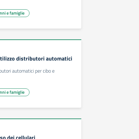
unni e famiglie
tilizzo distributori automatici
ibutori automatici per cibo e
unni e famiglie
so dei cellulari