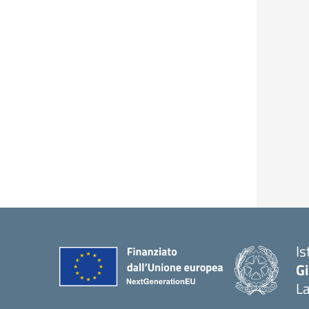
Is
Gi
La