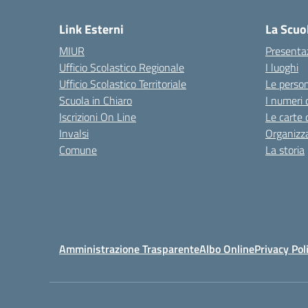
Link Esterni
La Scuo
MIUR
Presenta
Ufficio Scolastico Regionale
I luoghi
Ufficio Scolastico Territoriale
Le perso
Scuola in Chiaro
I numeri 
Iscrizioni On Line
Le carte 
Invalsi
Organizz
Comune
La storia
Amministrazione Trasparente
Albo Online
Privacy Pol