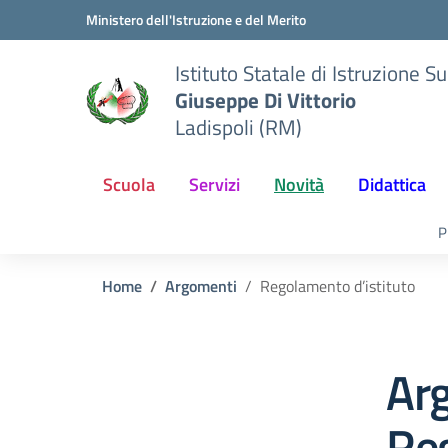
Vai ai contenuti
Vai al menu di navigazione
Vai al footer
Ministero dell'Istruzione e del Merito
Istituto Statale di Istruzione S
Giuseppe Di Vittorio
Ladispoli (RM)
Scuola
Servizi
Novità
Didattica
P
Home
Argomenti
Regolamento d’istituto
Ar
Reg