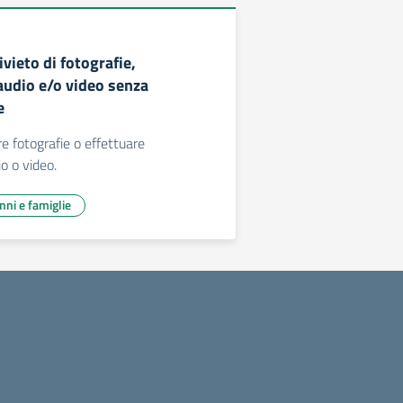
ivieto di fotografie,
audio e/o video senza
e
re fotografie o effettuare
io o video.
unni e famiglie