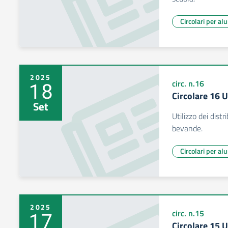
Circolari per al
2025
18
circ. n.16
Circolare 16 U
Set
Utilizzo dei distr
bevande.
Circolari per al
2025
17
circ. n.15
Circolare 15 U