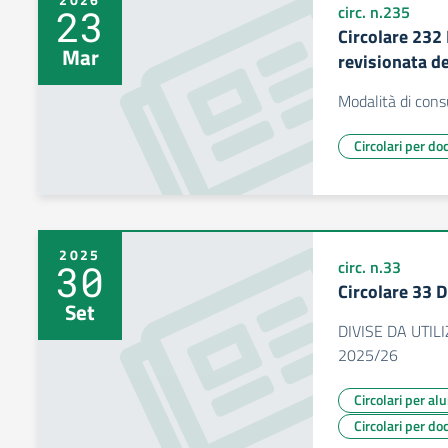
23
circ. n.235
Circolare 232
Mar
revisionata d
Modalità di cons
Circolari per do
2025
30
circ. n.33
Circolare 33 D
Set
DIVISE DA UTIL
2025/26
Circolari per al
Circolari per do