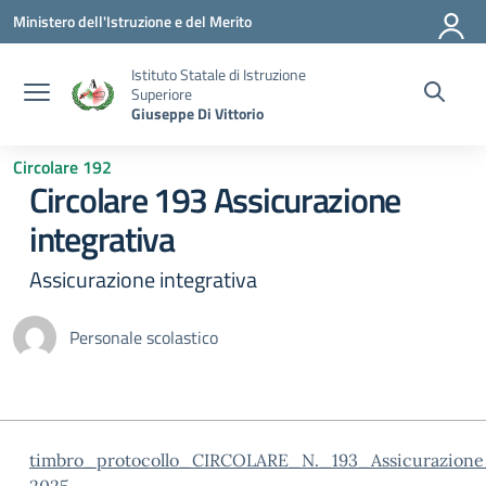
Vai ai contenuti
Vai al menu di navigazione
Vai al footer
Ministero dell'Istruzione e del Merito
Istituto Statale di Istruzione
Superiore
Giuseppe Di Vittorio
Circolare 192
Circolare 193 Assicurazione
integrativa
Assicurazione integrativa
Personale scolastico
timbro_protocollo_CIRCOLARE_N._193_Assicurazione_