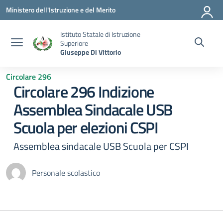
Vai ai contenuti
Vai al menu di navigazione
Vai al footer
Ministero dell'Istruzione e del Merito
Istituto Statale di Istruzione
Superiore
Giuseppe Di Vittorio
Circolare 296
Circolare 296 Indizione
Assemblea Sindacale USB
Scuola per elezioni CSPI
Assemblea sindacale USB Scuola per CSPI
Personale scolastico