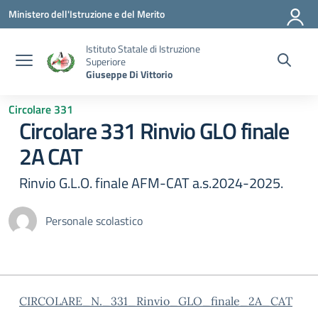
Vai ai contenuti
Vai al menu di navigazione
Vai al footer
Ministero dell'Istruzione e del Merito
Istituto Statale di Istruzione
Superiore
Giuseppe Di Vittorio
Circolare 331
Circolare 331 Rinvio GLO finale
2A CAT
Rinvio G.L.O. finale AFM-CAT a.s.2024-2025.
Personale scolastico
CIRCOLARE_N._331_Rinvio_GLO_finale_2A_CAT