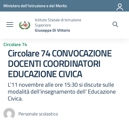
Vai ai contenuti
Vai al menu di navigazione
Vai al footer
Ministero dell'Istruzione e del Merito
Istituto Statale di Istruzione
Superiore
Giuseppe Di Vittorio
Circolare 74
Circolare 74 CONVOCAZIONE
DOCENTI COORDINATORI
EDUCAZIONE CIVICA
L’11 novembre alle ore 15:30 si discute sulle
modalità dell’insegnamento dell’ Educazione
Civica.
Personale scolastico