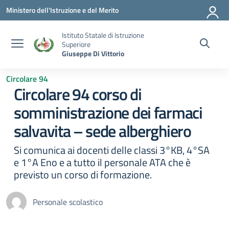
Vai ai contenuti
Vai al menu di navigazione
Vai al footer
Ministero dell'Istruzione e del Merito
Istituto Statale di Istruzione
Superiore
Giuseppe Di Vittorio
Circolare 94
Circolare 94 corso di
somministrazione dei farmaci
salvavita – sede alberghiero
Si comunica ai docenti delle classi 3°KB, 4°SA
e 1°A Eno e a tutto il personale ATA che è
previsto un corso di formazione.
Personale scolastico