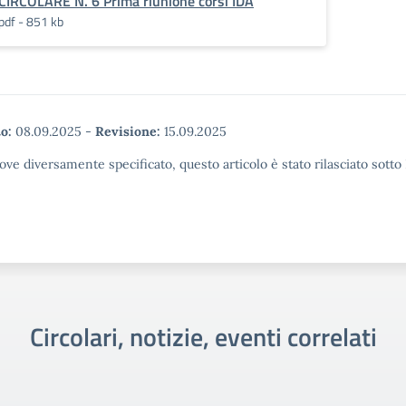
CIRCOLARE N. 6 Prima riunione corsi IDA
pdf - 851 kb
o:
08.09.2025
-
Revisione:
15.09.2025
ove diversamente specificato, questo articolo è stato rilasciato sott
Circolari, notizie, eventi correlati