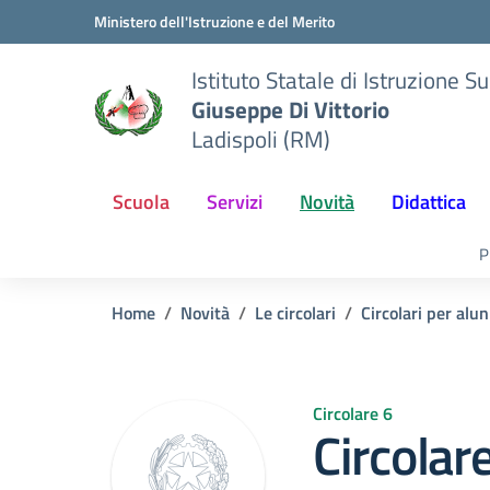
Vai ai contenuti
Vai al menu di navigazione
Vai al footer
Ministero dell'Istruzione e del Merito
Istituto Statale di Istruzione S
Giuseppe Di Vittorio
Ladispoli (RM)
Scuola
Servizi
Novità
Didattica
P
Home
Novità
Le circolari
Circolari per alun
Circolare 6
Circolar