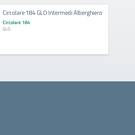
Circolare 184 GLO Intermedi Alberghiero
Circ
Circolare 184
Circo
GLO
Assemb