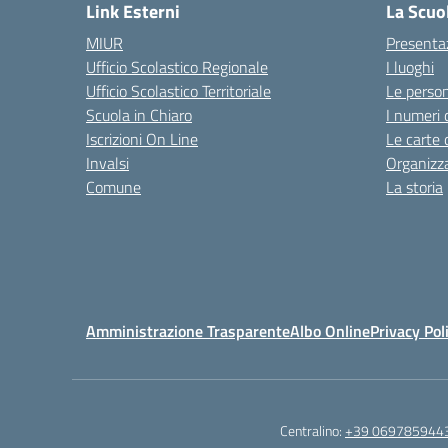
Link Esterni
La Scuo
MIUR
Presenta
Ufficio Scolastico Regionale
I luoghi
Ufficio Scolastico Territoriale
Le perso
Scuola in Chiaro
I numeri 
Iscrizioni On Line
Le carte 
Invalsi
Organizz
Comune
La storia
Amministrazione Trasparente
Albo Online
Privacy Pol
Centralino:
+39 069785944