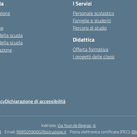
la
I Servizi
zione
Personale scolastico
Famiglie e studenti
ne
Percorsi di studio
della scuola
Didattica
della scuola
Offerta formativa
azione
I progetti delle classi
icy
Dichiarazione di accessibilità
Indirizzo:
Via Yvon de Begnac, 6
3
Email:
RMIS05900G@istruzione.it
Posta elettronica certificata (PEC):
RM