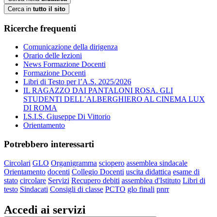
Cerca in
tutto il sito
Ricerche frequenti
Comunicazione della dirigenza
Orario delle lezioni
News Formazione Docenti
Formazione Docenti
Libri di Testo per l’A.S. 2025/2026
IL RAGAZZO DAI PANTALONI ROSA. GLI
STUDENTI DELL’ALBERGHIERO AL CINEMA LUX
DI ROMA
I.S.I.S. Giuseppe Di Vittorio
Orientamento
Potrebbero interessarti
Circolari
GLO
Organigramma
sciopero
assemblea sindacale
Orientamento
docenti
Collegio Docenti
uscita didattica
esame di
stato
circolare
Servizi
Recupero debiti
assemblea d'Istituto
Libri di
testo
Sindacati
Consigli di classe
PCTO
glo finali
pnrr
Accedi ai servizi