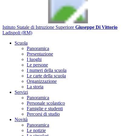
Istituto Statale di Istruzione Superiore
Giuseppe Di Vittorio
Ladispoli (RM)
Scuola
Panoramica
Presentazione
I luoghi
Le persone
I numeri della scuola
Le carte della scuola
Organizzazione
La storia
Servizi
Panoramica
Personale scolastico
Famiglie e studenti
Percorsi di studio
Novità
Panoramica
Le notizie
Le circolari